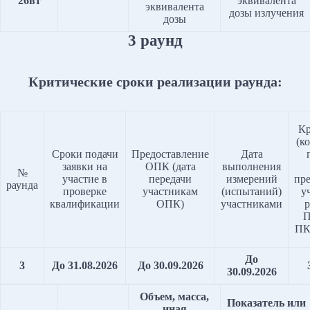
26вт
эквивалента
эквивалента
дозы излучения
дозы
3 раунд
Критические сроки реализации раунда:
Кр
(к
Сроки подачи
Предоставление
Дата
заявки на
ОПК (дата
выполнения
№
участие в
передачи
измерений
пр
раунда
проверке
участникам
(испытаний)
у
квалификации
ОПК)
участниками
р
П
ПК
До
3
До 31.08.2026
До 30.09.2026
30.09.2026
Объем, масса,
Показатель или
иная