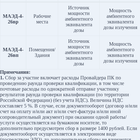
Источник
Мощность
мощности
МАЭД-4-
Рабочие
амбиентного
амбиентного
26вр
места
эквивалента
эквивалента
дозы излучения
дозы
Источник
Мощность
мощности
МАЭД-4-
Помещения/
амбиентного
амбиентного
26вп
Здания
эквивалента
эквивалента
дозы излучения
дозы
Примечания:
1.
Сбор за участие включает расходы Провайдера ПК по
проведению раунда проверки квалификации, в том числе
почтовые расходы по однократной отправке участнику
результатов раунда проверки квалификации (по территории
Российской Федерации) (без учета НДС). Величина НДС
составляет 5 %. В случае, если документооборот (договор и/или
счет на оплату и/или акт и/или счет-фактура и/или иной
сопроводительный документ) при оказании одной работы/
услуги осуществляется на бумажном носителе, то
дополнительно предусмотрен сбор в размере 1400 рублей. Если
документооборот осуществляется в электронном виде
(посредством ЭДО), то дополнительные сборы не взимаются.