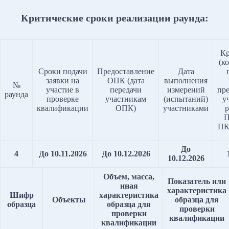
Критические сроки реализации раунда:
Кр
(к
Сроки подачи
Предоставление
Дата
заявки на
ОПК (дата
выполнения
№
участие в
передачи
измерений
пр
раунда
проверке
участникам
(испытаний)
у
квалификации
ОПК)
участниками
р
П
ПК
До
4
До 10.11.2026
До 10.12.2026
10.12.2026
Объем, масса,
Показатель или
иная
характеристика
Шифр
характеристика
Объекты
образца
для
образца
образца для
проверки
проверки
квалификации
квалификации