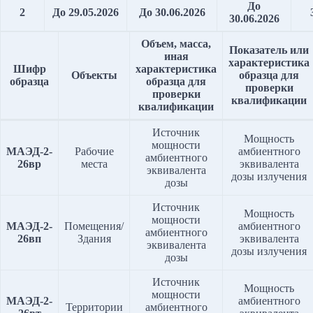
До
2
До 29.05.2026
До 30.06.2026
30.06.2026
Объем, масса,
Показатель или
иная
характеристика
Шифр
характеристика
Объекты
образца
для
образца
образца для
проверки
проверки
квалификации
квалификации
Источник
Мощность
мощности
МАЭД-2-
Рабочие
амбиентного
амбиентного
26вр
места
эквивалента
эквивалента
дозы излучения
дозы
Источник
Мощность
мощности
МАЭД-2-
Помещения/
амбиентного
амбиентного
26вп
Здания
эквивалента
эквивалента
дозы излучения
дозы
Источник
Мощность
мощности
МАЭД-2-
амбиентного
Территории
амбиентного