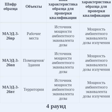
характеристика
Шифр
характеристика
Объекты
образца
для
образца
образца для
проверки
проверки
квалификации
квалификации
Источник
Мощность
мощности
МАЭД-3-
Рабочие
амбиентного
амбиентного
26вр
места
эквивалента
эквивалента
дозы излучения
дозы
Источник
Мощность
мощности
МАЭД-3-
Помещения/
амбиентного
амбиентного
26вп
Здания
эквивалента
эквивалента
дозы излучения
дозы
Источник
Мощность
мощности
МАЭД-3-
амбиентного
Территории
амбиентного
26вт
эквивалента
эквивалента
дозы излучения
дозы
4 раунд