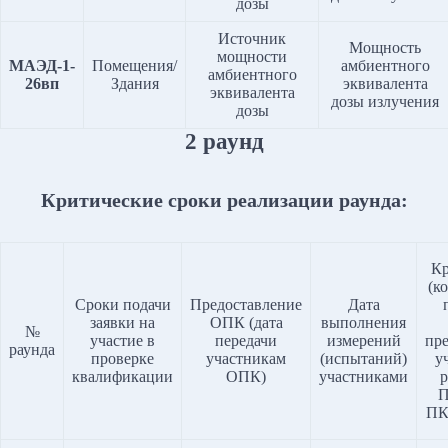
дозы
Источник
Мощность
мощности
МАЭД-1-
Помещения/
амбиентного
амбиентного
26вп
Здания
эквивалента
эквивалента
дозы излучения
дозы
2 раунд
Критические сроки реализации раунда:
Кр
(к
Сроки подачи
Предоставление
Дата
заявки на
ОПК (дата
выполнения
№
участие в
передачи
измерений
пр
раунда
проверке
участникам
(испытаний)
у
квалификации
ОПК)
участниками
р
П
ПК