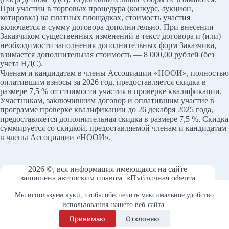
При участии в торговых процедура (конкурс, аукцион,
котировка) на платных площадках, стоимость участия
включается в сумму договора дополнительно. При внесении
Заказчиком существенных изменений в текст договора и (или)
необходимости заполнения дополнительных форм Заказчика,
взимается дополнительная стоимость — 8 000,00 рублей (без
учета НДС).
Членам и кандидатам в члены Ассоциации «НООИ», полностью
оплатившим взносы за 2026 год, предоставляется скидка в
размере 7,5 % от стоимости участия в проверке квалификации.
Участникам, заключившим договор и оплатившим участие в
программе проверке квалификации до 26 декабря 2025 года,
предоставляется дополнительная скидка в размере 7,5 %. Скидка
суммируется со скидкой, предоставляемой членам и кандидатам
в члены Ассоциации «НООИ».
2026 ©, вся информация имеющаяся на сайте
защищена авторским правом.
«Публичная оферта
на использование материалов сайта npmsi.ru»
Мы используем куки, чтобы обеспечить максимальное удобство
Используя сайт Вы даёте согласие на обработку
использования нашего веб-сайта.
персональных данных — ознакомиться с
Политикой конфиденциальности.
Принимаю
Отклоняю