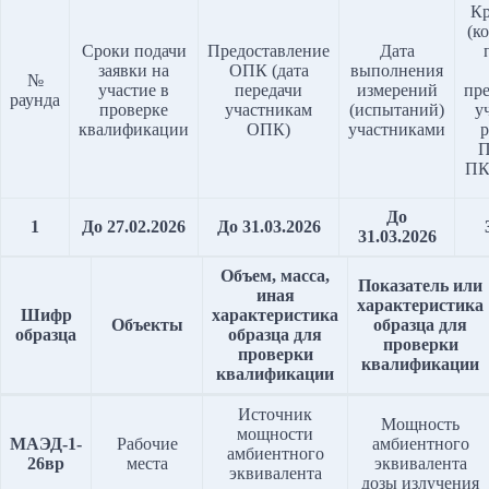
Кр
(к
Сроки подачи
Предоставление
Дата
заявки на
ОПК (дата
выполнения
№
участие в
передачи
измерений
пр
раунда
проверке
участникам
(испытаний)
у
квалификации
ОПК)
участниками
р
П
ПК
До
1
До 27.02.2026
До 31.03.2026
31.03.2026
Объем, масса,
Показатель или
иная
характеристика
Шифр
характеристика
Объекты
образца
для
образца
образца для
проверки
проверки
квалификации
квалификации
Источник
Мощность
мощности
МАЭД-1-
Рабочие
амбиентного
амбиентного
26вр
места
эквивалента
эквивалента
дозы излучения