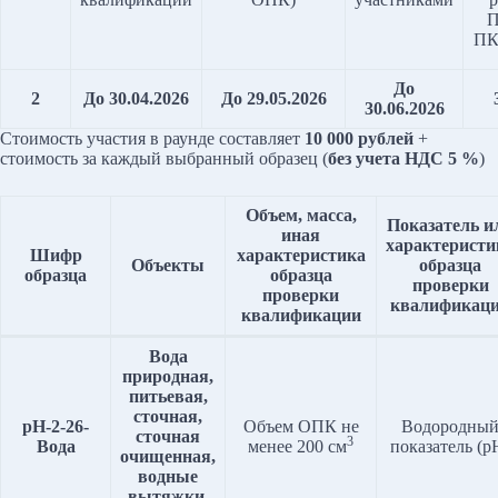
П
ПК
До
2
До 30.04.2026
До 29.05.2026
30.06.2026
Стоимость участия в раунде составляет
10 000 рублей
+
стоимость за каждый выбранный образец (
без учета НДС 5 %
)
Объем, масса,
Показатель и
иная
характеристи
Шифр
характеристика
Объекты
образца
образца
образца
проверки
проверки
квалификац
квалификации
Вода
природная,
питьевая,
сточная,
pH-2-2
6
-
Объем ОПК не
Водородны
сточная
3
Вода
менее 200 см
показатель (p
очищенная,
водные
вытяжки,