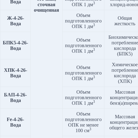
Вода
3
сточная
ОПК 1 дм
хлорид-ионо
очищенная
Объем
Ж
-4-2
6
-
Общая
подготовленного
Вода
жесткость
3
ОПК 1 дм
Биохимическ
Объем
БПК5
-4-2
6
-
потреблени
подготовленного
Вода
кислорода
3
ОПК 1 дм
(БПК5)
Химическое
Объем
ХПК-4-2
6
-
потреблени
подготовленного
Вода
кислорода
3
ОПК 1 дм
(ХПК)
Объем
Массовая
БАП
-4-2
6
-
подготовленного
концентраци
Вода
3
ОПК 1 дм
бенз(а)пирен
Объем
Массовая
Fe
-4-2
6
-
подготовленного
концентраци
Вода
ОПК не менее
общего желез
3
100 см