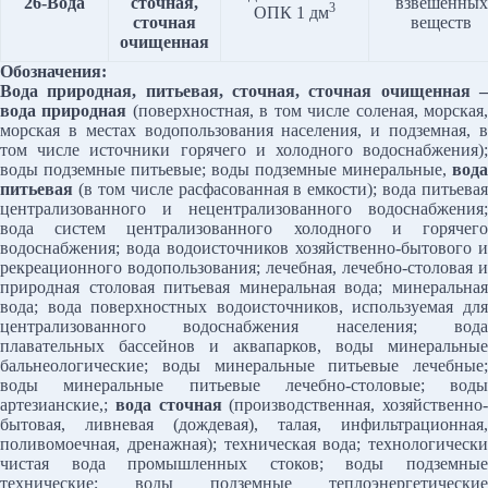
2
6
-Вода
сточная,
взвешенных
3
ОПК 1 дм
сточная
веществ
очищенная
Обозначения:
Вода природная, питьевая, сточная, сточная очищенная –
вода природная
(поверхностная, в том числе соленая, морская
морская в местах водопользования населения, и подземная, в
том числе источники горячего и холодного водоснабжения);
воды подземные питьевые; воды подземные минеральные,
вода
питьевая
(в том числе расфасованная в емкости); вода питьевая
централизованного и нецентрализованного водоснабжения;
вода систем централизованного холодного и горячего
водоснабжения; вода водоисточников хозяйственно-бытового и
рекреационного водопользования; лечебная, лечебно-столовая и
природная столовая питьевая минеральная вода; минеральная
вода; вода поверхностных водоисточников, используемая для
централизованного водоснабжения населения; вода
плавательных бассейнов и аквапарков, воды минеральные
бальнеологические; воды минеральные питьевые лечебные;
воды минеральные питьевые лечебно-столовые; воды
артезианские,;
вода сточная
(производственная, хозяйственно-
бытовая, ливневая (дождевая), талая, инфильтрационная,
поливомоечная, дренажная); техническая вода; технологически
чистая вода промышленных стоков; воды подземные
технические; воды подземные теплоэнергетические