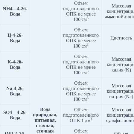
Объем
Массовая
NH4
—
4
-2
6
-
подготовленного
концентраци
Вода
ОПК не менее
аммоний-ион
3
100 см
Объем
Ц-
4
-2
6
-
подготовленного
Цветность
Вода
ОПК не менее
3
100 см
Объем
Массовая
K
-4-2
6
-
подготовленного
концентраци
Вода
ОПК не менее
калия (K)
3
100 см
Объем
Массовая
Na
-4-2
6
-
подготовленного
концентраци
Вода
ОПК не менее
натрия (Na)
3
100 см
Вода
Объем
Массовая
SO4
—
4
-2
6
-
природная,
подготовленного
концентраци
Вода
3
питьевая,
ОПК 1 дм
сульфат-ионо
сточная,
сточная
Объем
ОЩ-4-2
6
-
Общая