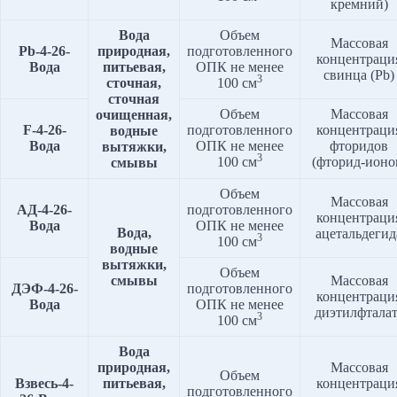
кремний)
Вода
Объем
Массовая
Pb
-4-2
6
-
природная,
подготовленного
концентраци
Вода
питьевая,
ОПК не менее
свинца (Pb)
3
сточная,
100 см
сточная
Объем
Массовая
очищенная,
F
-4-2
6
-
подготовленного
концентраци
водные
Вода
ОПК не менее
фторидов
вытяжки,
3
100 см
(фторид-ионо
смывы
Объем
Массовая
АД-4-26-
подготовленного
концентраци
Вода
ОПК не менее
Вода,
ацетальдегид
3
100 см
водные
вытяжки,
Объем
смывы
Массовая
ДЭФ-4-26-
подготовленного
концентраци
Вода
ОПК не менее
диэтилфталат
3
100 см
Вода
природная,
Массовая
Объем
Взвесь-4-
питьевая,
концентраци
подготовленного