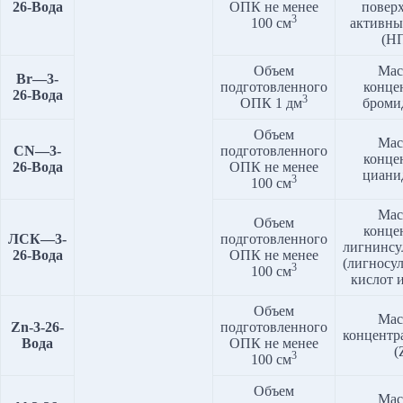
2
6
-Вода
ОПК не менее
повер
3
100 см
активны
(Н
Объем
Мас
Br
—
3
-
подготовленного
конце
2
6
-Вода
3
ОПК 1 дм
броми
Объем
Мас
CN
—
3
-
подготовленного
конце
2
6
-Вода
ОПК не менее
циани
3
100 см
Мас
Объем
конце
ЛСК
—
3
-
подготовленного
лигнинсу
2
6
-Вода
ОПК не менее
(лигносу
3
100 см
кислот 
Объем
Мас
Zn
-3-2
6
-
подготовленного
концентр
Вода
ОПК не менее
(
3
100 см
Объем
Мас