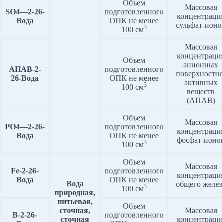
Объем
Массовая
SO4
—
2
-2
6
-
подготовленного
концентраци
Вода
ОПК не менее
сульфат-ионо
3
100 см
Массовая
концентраци
Объем
анионных
АПАВ-2-
подготовленного
поверхностно
2
6
-Вода
ОПК не менее
активных
3
100 см
веществ
(АПАВ)
Объем
Массовая
PO4
—
2
-2
6
-
подготовленного
концентраци
Вода
ОПК не менее
фосфат-ионо
3
100 см
Объем
Массовая
Fe
-2-2
6
-
подготовленного
концентраци
Вода
ОПК не менее
Вода
общего желез
3
100 см
природная,
питьевая,
Объем
сточная,
Массовая
В-2-2
6
-
подготовленного
сточная
концентраци