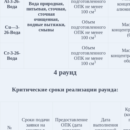
Al
-3-2
6
-
подготовленного
Вода природная,
конце
Вода
ОПК не менее
питьевая, сточная,
алюми
3
100 см
сточная
очищенная,
Объем
водные вытяжки,
Мас
Cu
—
3
-
подготовленного
смывы
концент
2
6
-Вода
ОПК не менее
(
3
100 см
Объем
Мас
Cr
-3-2
6
-
подготовленного
концентр
Вода
ОПК не менее
об
3
100 см
4 раунд
Критические сроки реализации раунда:
Кр
(к
Сроки подачи
Предоставление
Дата
заявки на
ОПК (дата
выполнения
№