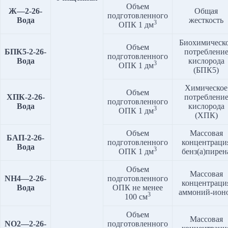
Объем
Ж
—
2
-2
6
-
Общая
подготовленного
Вода
жесткость
3
ОПК 1 дм
Биохимическ
Объем
БПК5
-2-2
6
-
потреблени
подготовленного
Вода
кислорода
3
ОПК 1 дм
(БПК5)
Химическое
Объем
ХПК-2-2
6
-
потреблени
подготовленного
Вода
кислорода
3
ОПК 1 дм
(ХПК)
Объем
Массовая
БАП
-2-2
6
-
подготовленного
концентраци
Вода
3
ОПК 1 дм
бенз(а)пирен
Объем
Массовая
NH4
—
2
-2
6
-
подготовленного
концентраци
Вода
ОПК не менее
аммоний-ион
3
100 см
Объем
Массовая
NO2
—
2
-2
6
-
подготовленного