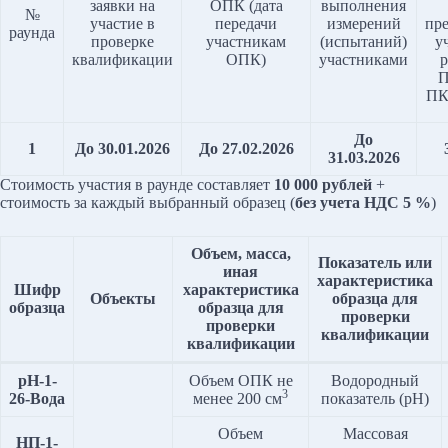
заявки на
ОПК (дата
выполнения
№
участие в
передачи
измерений
пр
раунда
проверке
участникам
(испытаний)
у
квалификации
ОПК)
участниками
р
П
ПК
До
1
До 30.01.2026
До 27.02.2026
31.03.2026
Стоимость участия в раунде составляет
10 000 рублей
+
стоимость за каждый выбранный образец (
без учета НДС 5 %
)
Объем, масса,
Показатель или
иная
характеристика
Шифр
характеристика
Объекты
образца
для
образца
образца для
проверки
проверки
квалификации
квалификации
pH-1-
Объем ОПК не
Водородный
3
26-Вода
менее 200 см
показатель (pH)
Объем
Массовая
НП-1-