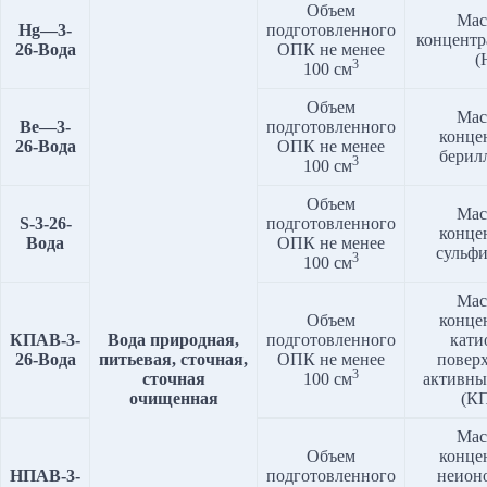
Объем
Мас
Hg
—
3
-
подготовленного
концентр
2
6
-Вода
ОПК не менее
(
3
100 см
Объем
Мас
Be
—
3
-
подготовленного
конце
2
6
-Вода
ОПК не менее
берил
3
100 см
Объем
Мас
S
-3-2
6
-
подготовленного
конце
Вода
ОПК не менее
сульф
3
100 см
Мас
Объем
конце
КПАВ-
3
-
Вода природная,
подготовленного
кати
2
6
-Вода
питьевая, сточная,
ОПК не менее
повер
3
сточная
100 см
активны
очищенная
(К
Мас
Объем
конце
НПАВ-3-
подготовленного
неион