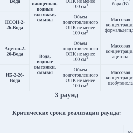
Вода
ОПК не менее
очищенная,
бора (B)
3
100 см
водные
вытяжки,
Объем
Массовая
смывы
НСОН-2-
подготовленного
концентраци
2
6
-Вода
ОПК не менее
формальдеги
3
100 см
Объем
Массовая
Ацетон-2-
подготовленного
концентраци
26-Вода
ОПК не менее
Вода,
ацетона
3
100 см
водные
вытяжки,
Объем
смывы
Массовая
ИБ-2-26-
подготовленного
концентраци
Вода
ОПК не менее
изобутанола
3
100 см
3 раунд
Критические сроки реализации раунда:
Кр