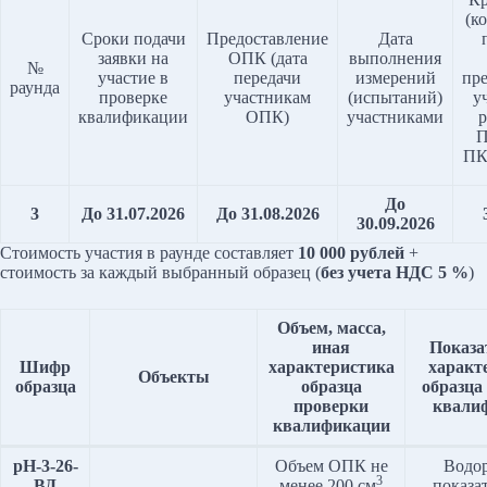
(к
Сроки подачи
Предоставление
Дата
заявки на
ОПК (дата
выполнения
№
участие в
передачи
измерений
пр
раунда
проверке
участникам
(испытаний)
у
квалификации
ОПК)
участниками
р
П
ПК
До
3
До 31.07.2026
До 31.08.2026
30.09.2026
Стоимость участия в раунде составляет
10 000 рублей
+
стоимость за каждый выбранный образец (
без учета НДС 5 %
)
Объем, масса,
иная
Показа
Шифр
характеристика
характ
Объекты
образца
образца
образца
проверки
квали
квалификации
pH-
3
-2
6
-
Объем ОПК не
Водо
3
ВД
менее 200 см
показа