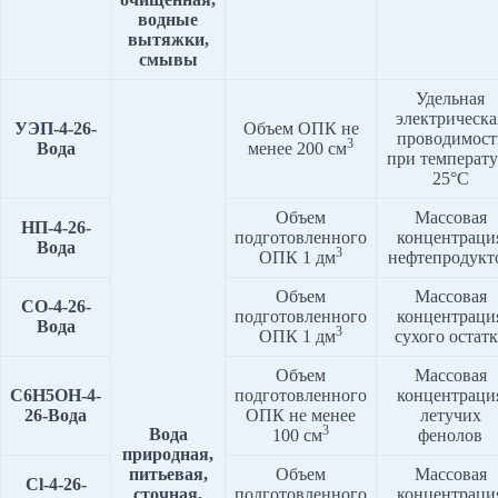
водные
вытяжки,
смывы
Удельная
электрическа
УЭП-4-2
6
-
Объем ОПК не
проводимост
3
Вода
менее 200 см
при температу
25°C
Объем
Массовая
НП-4-2
6
-
подготовленного
концентраци
Вода
3
ОПК 1 дм
нефтепродукт
Объем
Массовая
СО-4-2
6
-
подготовленного
концентраци
Вода
3
ОПК 1 дм
сухого остатк
Объем
Массовая
С6Н5ОН-4-
подготовленного
концентраци
2
6
-Вода
ОПК не менее
летучих
3
Вода
100 см
фенолов
природная,
питьевая,
Объем
Массовая
Cl
-4-2
6
-
сточная,
подготовленного
концентраци