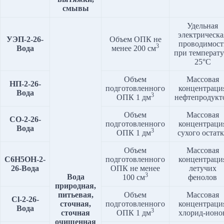
смывы
Удельная
электрическа
УЭП-2-2
6
-
Объем ОПК не
проводимост
3
Вода
менее 200 см
при температу
25°C
Объем
Массовая
НП-2-2
6
-
подготовленного
концентраци
Вода
3
ОПК 1 дм
нефтепродукт
Объем
Массовая
СО-2-2
6
-
подготовленного
концентраци
Вода
3
ОПК 1 дм
сухого остатк
Объем
Массовая
С6Н5ОН-2-
подготовленного
концентраци
2
6
-Вода
ОПК не менее
летучих
3
Вода
100 см
фенолов
природная,
питьевая,
Объем
Массовая
Cl
-2-2
6
-
сточная,
подготовленного
концентраци
Вода
3
сточная
ОПК 1 дм
хлорид-ионо
очищенная