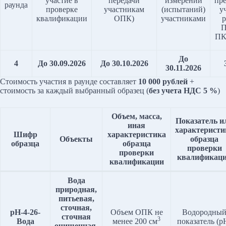
участие в
передачи
измерений
пр
раунда
проверке
участникам
(испытаний)
у
квалификации
ОПК)
участниками
р
П
ПК
До
4
До 30.09.2026
До 30.10.2026
30.11.2026
Стоимость участия в раунде составляет
10 000 рублей
+
стоимость за каждый выбранный образец (
без учета НДС 5 %
)
Объем, масса,
Показатель и
иная
характеристи
Шифр
характеристика
Объекты
образца
образца
образца
проверки
проверки
квалификац
квалификации
Вода
природная,
питьевая,
сточная,
pH-4-2
6
-
Объем ОПК не
Водородны
сточная
3
Вода
менее 200 см
показатель (p
очищенная,