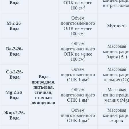
концентраци
Вода
ОПК не менее
нитрит-ионо
3
100 см
Объем
М-2-2
6
-
подготовленного
Мутность
Вода
ОПК не менее
3
100 см
Объем
Массовая
Ва-2-2
6
-
подготовленного
концентраци
Вода
ОПК не менее
бария (Ba)
3
100 см
Объем
Массовая
Ca-2-2
6
-
подготовленного
концентраци
Вода
Вода
3
ОПК 1 дм
кальция (Ca
природная,
питьевая,
Объем
Массовая
Mg-2-2
6
-
сточная,
подготовленного
концентраци
Вода
сточная
3
ОПК 1 дм
магния (Mg)
очищенная
Объем
Массовая
Жир-2-2
6
-
подготовленного
концентраци
Вода
3
ОПК 1 дм
жиров