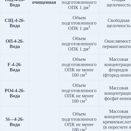
очищенная
подготовленного
Вода
щелочность
3
ОПК 1 дм
Объем
СЩ-4-2
6
-
Свободная
подготовленного
Вода
щелочность
3
ОПК 1 дм
Объем
ОП-4-2
6
-
Окисляемост
подготовленного
Вода
перманганатн
3
ОПК 1 дм
Объем
Массовая
F
-4-2
6
-
подготовленного
концентраци
Вода
ОПК не менее
фторидов
3
100 см
(фторид-ионо
Объем
Массовая
PO4
-4-2
6
-
подготовленного
концентраци
Вода
ОПК не менее
фосфат-ионо
3
100 см
Массовая
Объем
концентраци
Si
—
4
-2
6
-
подготовленного
кремнекисло
Вода
ОПК не менее
(в пересчете 
3
100 см