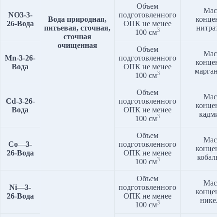
Объем
Мас
NO3
-3-
подготовленного
Вода природная,
конце
2
6
-Вода
ОПК не менее
питьевая, сточная,
нитра
3
100 см
сточная
очищенная
Объем
Мас
Mn
-3-2
6
-
подготовленного
конце
Вода
ОПК не менее
марга
3
100 см
Объем
Мас
Cd
-3-2
6
-
подготовленного
конце
Вода
ОПК не менее
кадм
3
100 см
Объем
Мас
Co
—
3
-
подготовленного
конце
2
6
-Вода
ОПК не менее
кобал
3
100 см
Объем
Мас
Ni
—
3
-
подготовленного
конце
2
6
-Вода
ОПК не менее
нике
3
100 см