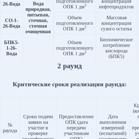
подготовленного
концентрация
Вода
26-Вода
3
ОПК 1 дм
нефтепродуктов
природная,
питьевая,
Объем
Массовая
СО-1-
сточная,
подготовленного
концентрация
2
6
-Вода
сточная
3
ОПК 1 дм
сухого остатка
очищенная
Биохимическое
БПК5
-
Объем
потребление
1-2
6
-
подготовленного
кислорода
3
Вода
ОПК 1 дм
(БПК5)
2 раунд
Критические сроки реализации раунда:
Кр
(к
Сроки подачи
Предоставление
Дата
заявки на
ОПК (дата
выполнения
№
участие в
передачи
измерений
пр
раунда
проверке
участникам
(испытаний)
у
квалификации
ОПК)
участниками
р