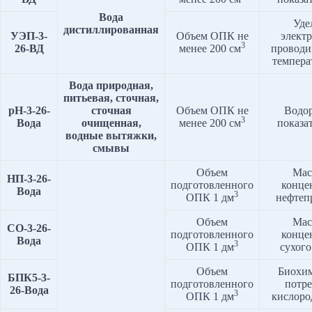
Вода
Уде
дистиллированная
УЭП-
3
-
Объем ОПК не
элект
3
2
6
-ВД
менее 200 см
проводи
темпера
Вода природная,
питьевая, сточная,
pH-3-2
6
-
сточная
Объем ОПК не
Водо
3
Вода
очищенная,
менее 200 см
показа
водные вытяжки,
смывы
Объем
Мас
НП-3-2
6
-
подготовленного
конце
Вода
3
ОПК 1 дм
нефтеп
Объем
Мас
СО-3-2
6
-
подготовленного
конце
Вода
3
ОПК 1 дм
сухого
Объем
Биохим
БПК5
-3-
подготовленного
потр
2
6
-Вода
3
ОПК 1 дм
кислоро